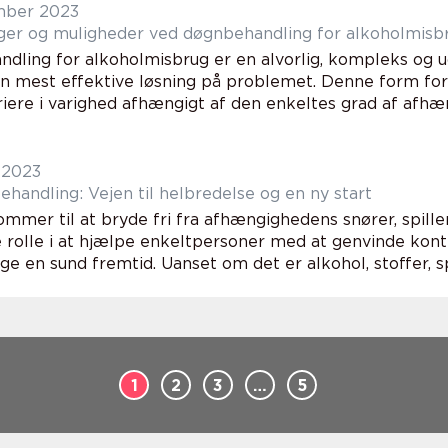
mber 2023
ger og muligheder ved døgnbehandling for alkoholmisb
dling for alkoholmisbrug er en alvorlig, kompleks og 
en mest effektive løsning på problemet. Denne form fo
iere i varighed afhængigt af den enkeltes grad af afhæn
 2023
handling: Vejen til helbredelse og en ny start
ommer til at bryde fri fra afhængighedens snører, spill
 rolle i at hjælpe enkeltpersoner med at genvinde kontr
 en sund fremtid. Uanset om det er alkohol, stoffer, spil
1
2
3
…
5