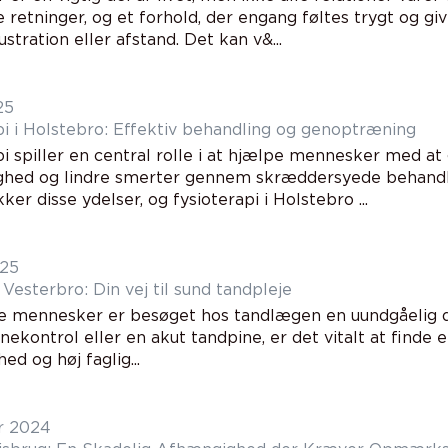
e retninger, og et forhold, der engang føltes trygt og g
rustration eller afstand. Det kan v&...
25
pi i Holstebro: Effektiv behandling og genoptræning
pi spiller en central rolle i at hjælpe mennesker med at
hed og lindre smerter gennem skræddersyede behandlin
kker disse ydelser, og fysioterapi i Holstebro ...
025
Vesterbro: Din vej til sund tandpleje
 mennesker er besøget hos tandlægen en uundgåelig del
inekontrol eller en akut tandpine, er det vitalt at finde
ed og høj faglig...
r 2024