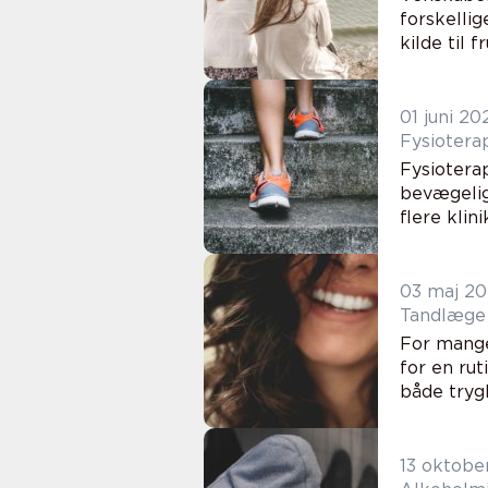
forskellig
kilde til f
01 juni 20
Fysiotera
Fysiotera
bevægelig
flere klini
03 maj 2
Tandlæge 
For mange
for en rut
både trygh
13 oktobe