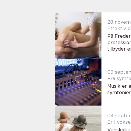
28 novem
Effektiv 
På Freder
professio
tilbyder e
09 septe
Fra symfo
Musik er e
symfonier 
04 septe
Er I voks
Venskaber 