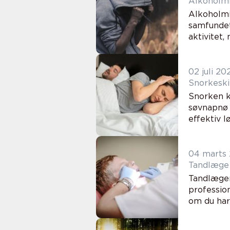
Alkoholm
Alkoholmi
samfundet
aktivitet,
02 juli 20
Snorkeski
Snorken k
søvnapnø 
effektiv lø
04 marts
Tandlæge –
Tandlæger
professio
om du har