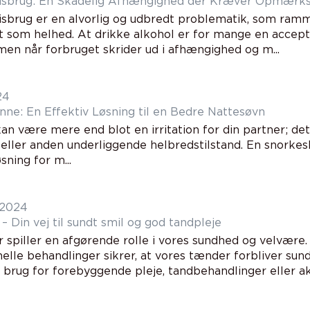
isbrug: En Skadelig Afhængighed der Kræver Opmær
sbrug er en alvorlig og udbredt problematik, som rammer
 som helhed. At drikke alkohol er for mange en accept
 men når forbruget skrider ud i afhængighed og m...
24
nne: En Effektiv Løsning til en Bedre Nattesøvn
an være mere end blot en irritation for din partner; de
eller anden underliggende helbredstilstand. En snorke
sning for m...
 2024
 Din vej til sundt smil og god tandpleje
 spiller en afgørende rolle i vores sundhed og velvære.
nelle behandlinger sikrer, at vores tænder forbliver su
 brug for forebyggende pleje, tandbehandlinger eller aku