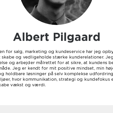
Albert Pilgaard
den for salg, marketing og kundeservice har jeg opby
r at skabe og vedligeholde stærke kunderelationer. Je
else og arbejder målrettet for at sikre, at kunden
måde. Jeg er kendt for mit positive mindset, min hø
e og holdbare løsninger på selv komplekse udfordring
ljøer, hvor kommunikation, strategi og kundefokus e
 skabe vækst og værdi.