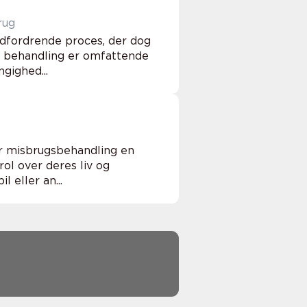
rug
udfordrende proces, der dog
r behandling er omfattende
gighed...
er misbrugsbehandling en
ol over deres liv og
 eller an...