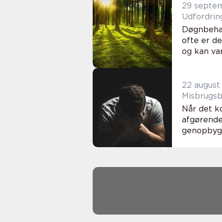
29 septe
Udfordrin
Døgnbehan
ofte er d
og kan var
22 august
Misbrugsbe
Når det k
afgørende
genopbygge