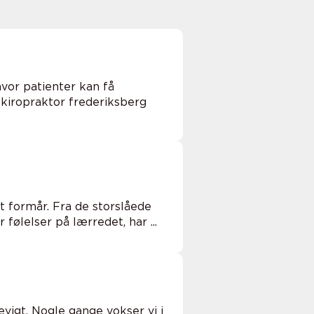
hvor patienter kan få
 kiropraktor frederiksberg
t formår. Fra de storslåede
følelser på lærredet, har ...
evigt. Nogle gange vokser vi i