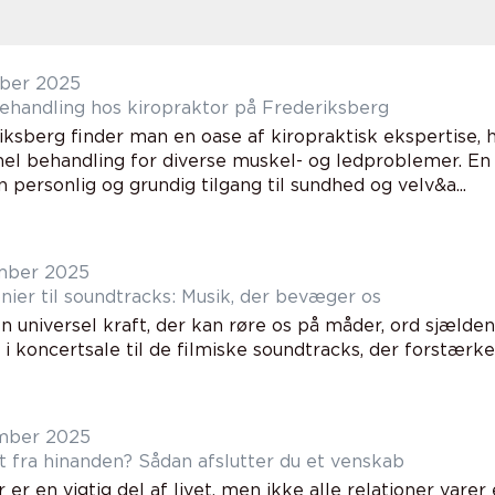
ber 2025
behandling hos kiropraktor på Frederiksberg
iksberg finder man en oase af kiropraktisk ekspertise, 
nel behandling for diverse muskel- og ledproblemer. En
n personlig og grundig tilgang til sundhed og velv&a...
mber 2025
nier til soundtracks: Musik, der bevæger os
n universel kraft, der kan røre os på måder, ord sjælden
i koncertsale til de filmiske soundtracks, der forstærker 
mber 2025
et fra hinanden? Sådan afslutter du et venskab
er en vigtig del af livet, men ikke alle relationer varer 