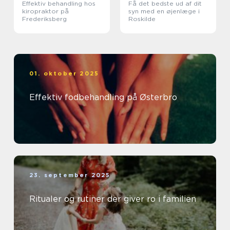
Effektiv behandling hos
Få det bedste ud af dit
kiropraktor på
syn med en øjenlæge i
Frederiksberg
Roskilde
01. oktober 2025
Effektiv fodbehandling på Østerbro
23. september 2025
Ritualer og rutiner der giver ro i familien