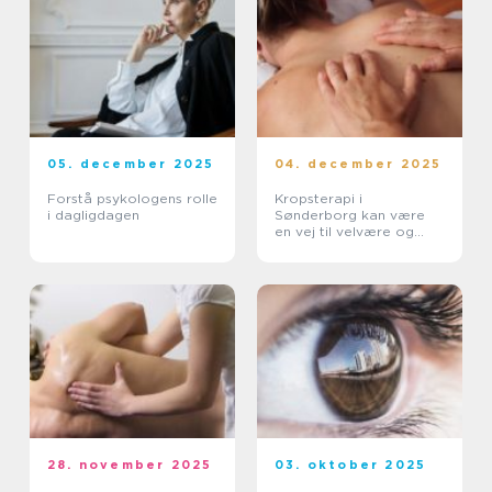
05. december 2025
04. december 2025
Forstå psykologens rolle
Kropsterapi i
i dagligdagen
Sønderborg kan være
en vej til velvære og
balance
28. november 2025
03. oktober 2025