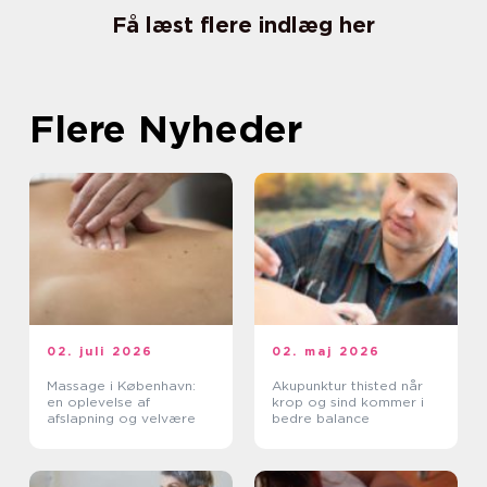
Få læst flere indlæg her
Flere Nyheder
02. juli 2026
02. maj 2026
Massage i København:
Akupunktur thisted når
en oplevelse af
krop og sind kommer i
afslapning og velvære
bedre balance