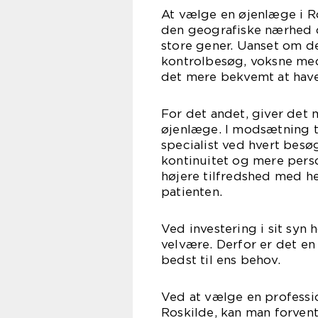
At vælge en øjenlæge i Ro
den geografiske nærhed d
store gener. Uanset om d
kontrolbesøg, voksne med 
det mere bekvemt at have 
For det andet, giver det 
øjenlæge. I modsætning ti
specialist ved hvert besø
kontinuitet og mere pers
højere tilfredshed med he
patienten.
Ved investering i sit syn
velvære. Derfor er det en
bedst til ens behov.
Ved at vælge en professi
Roskilde, kan man forven