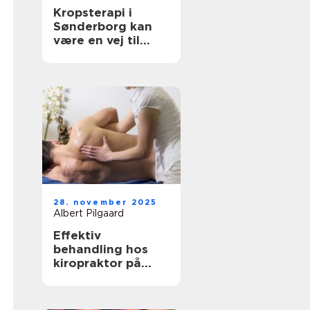
Kropsterapi i
Sønderborg kan
være en vej til
velvære og
balance
28. november 2025
Albert Pilgaard
Effektiv
behandling hos
kiropraktor på
Frederiksberg