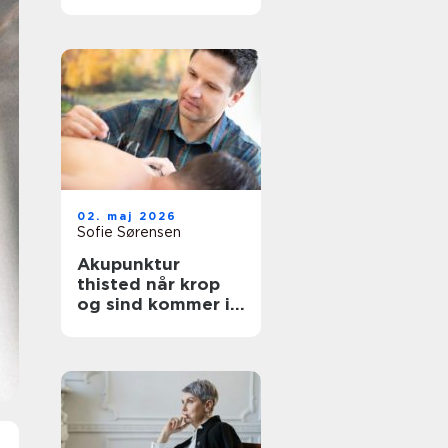
afslapning og
velvære
02. maj 2026
Sofie Sørensen
Akupunktur
thisted når krop
og sind kommer i
bedre balance