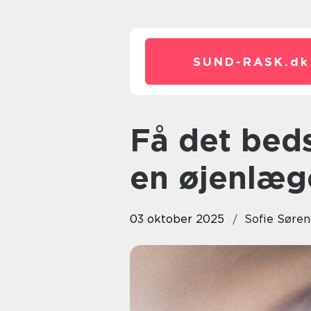
SUND-RASK.
dk
Få det bedste ud af dit syn med
en øjenlæge
03 oktober 2025
Sofie Søre