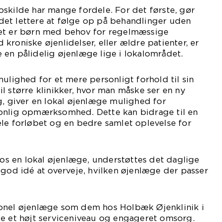
skilde har mange fordele. For det første, gør
et lettere at følge op på behandlinger uden
et er børn med behov for regelmæssige
kroniske øjenlidelser, eller ældre patienter, er
en pålidelig øjenlæge lige i lokalområdet.
mulighed for et mere personligt forhold til sin
l større klinikker, hvor man måske ser en ny
g, giver en lokal øjenlæge mulighed for
onlig opmærksomhed. Dette kan bidrage til en
le forløbet og en bedre samlet oplevelse for
 hos en lokal øjenlæge, understøttes det daglige
 god idé at overveje, hvilken øjenlæge der passer
onel øjenlæge som dem hos Holbæk Øjenklinik i
te et højt serviceniveau og engageret omsorg.