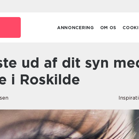
ANNONCERING
OM OS
COOKI
 i Roskilde
nsen
Inspirat