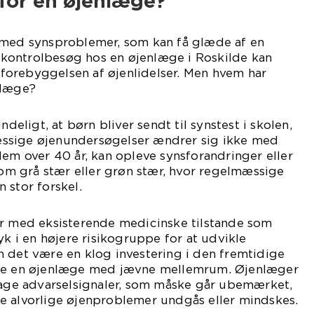
for en øjenlæge?
 med synsproblemer, som kan få glæde af en
kontrolbesøg hos en øjenlæge i Roskilde kan
i forebyggelsen af øjenlidelser. Men hvem har
nlæge?
ndeligt, at børn bliver sendt til synstest i skolen,
ssige øjenundersøgelser ændrer sig ikke med
dem over 40 år, kan opleve synsforandringer eller
m grå stær eller grøn stær, hvor regelmæssige
 stor forskel.
er med eksisterende medicinske tilstande som
yk i en højere risikogruppe for at udvikle
 det være en klog investering i den fremtidige
øge en øjenlæge med jævne mellemrum. Øjenlæger
pdage advarselsignaler, som måske går ubemærket,
e alvorlige øjenproblemer undgås eller mindskes.