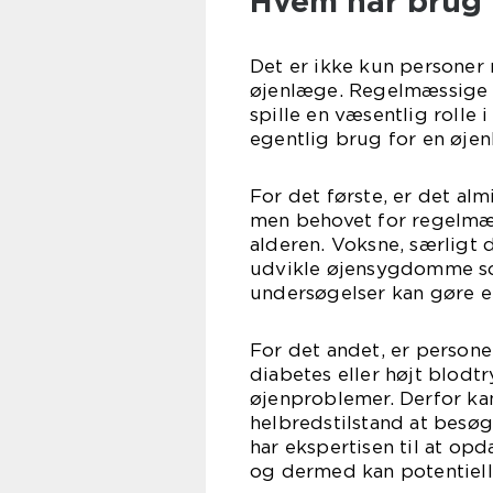
Hvem har brug 
Det er ikke kun personer
øjenlæge. Regelmæssige 
spille en væsentlig rolle 
egentlig brug for en øje
For det første, er det almi
men behovet for regelmæ
alderen. Voksne, særligt 
udvikle øjensygdomme so
undersøgelser kan gøre en
For det andet, er person
diabetes eller højt blodtr
øjenproblemer. Derfor kan
helbredstilstand at bes
har ekspertisen til at o
og dermed kan potentiell