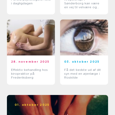
i dagligdagen
Sønderborg kan være
en vej til velvære og
balance
28. november 2025
03. oktober 2025
Effektiv behandling hos
Få det bedste ud af dit
kiropraktor på
syn med en øjenlæge i
Frederiksberg
Roskilde
01. oktober 2025