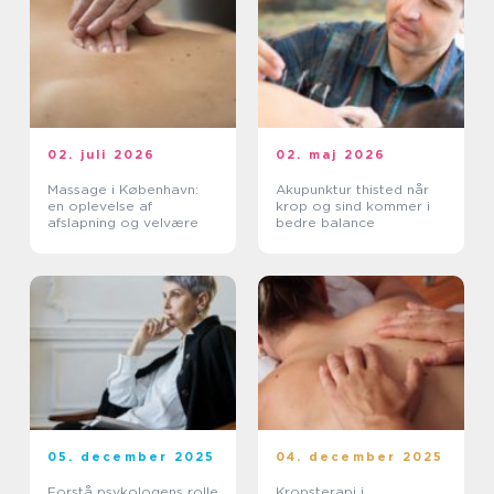
02. juli 2026
02. maj 2026
Massage i København:
Akupunktur thisted når
en oplevelse af
krop og sind kommer i
afslapning og velvære
bedre balance
05. december 2025
04. december 2025
Forstå psykologens rolle
Kropsterapi i