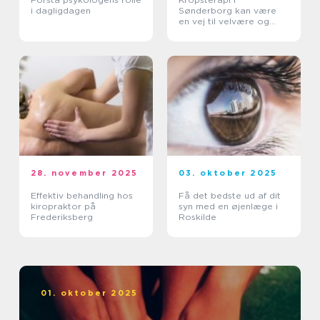
i dagligdagen
Sønderborg kan være
en vej til velvære og
balance
28. november 2025
03. oktober 2025
Effektiv behandling hos
Få det bedste ud af dit
kiropraktor på
syn med en øjenlæge i
Frederiksberg
Roskilde
01. oktober 2025