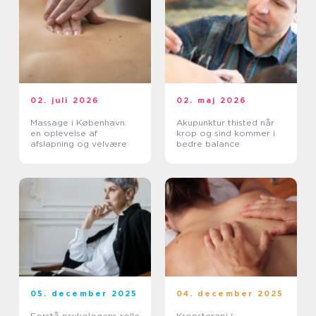
02. juli 2026
02. maj 2026
Massage i København:
Akupunktur thisted når
en oplevelse af
krop og sind kommer i
afslapning og velvære
bedre balance
05. december 2025
04. december 2025
Forstå psykologens rolle
Kropsterapi i