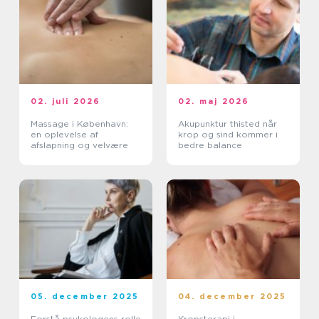
02. juli 2026
02. maj 2026
Massage i København:
Akupunktur thisted når
en oplevelse af
krop og sind kommer i
afslapning og velvære
bedre balance
05. december 2025
04. december 2025
Forstå psykologens rolle
Kropsterapi i