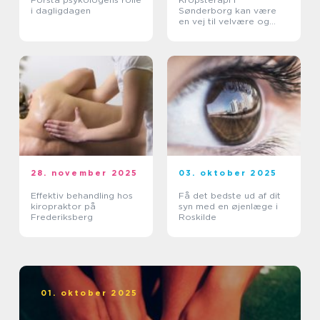
i dagligdagen
Sønderborg kan være
en vej til velvære og
balance
28. november 2025
03. oktober 2025
Effektiv behandling hos
Få det bedste ud af dit
kiropraktor på
syn med en øjenlæge i
Frederiksberg
Roskilde
01. oktober 2025