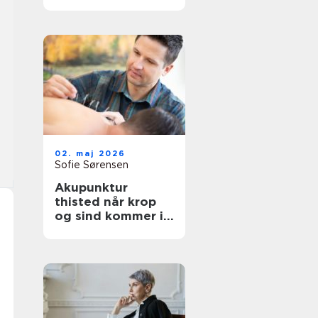
afslapning og
velvære
02. maj 2026
Sofie Sørensen
Akupunktur
thisted når krop
og sind kommer i
bedre balance