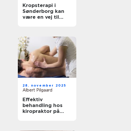
Kropsterapi i
Sønderborg kan
være en vej til
velvære og
balance
28. november 2025
Albert Pilgaard
Effektiv
behandling hos
kiropraktor på
Frederiksberg