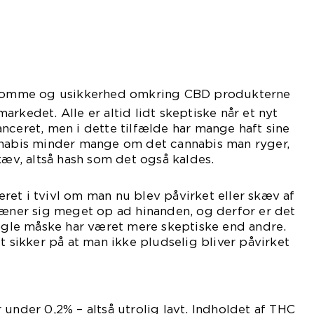
ordomme og usikkerhed omkring CBD produkterne
rkedet. Alle er altid lidt skeptiske når et nyt
nceret, men i dette tilfælde har mange haft sine
nnabis minder mange om det cannabis man ryger,
kæv, altså hash som det også kaldes.
et i tvivl om man nu blev påvirket eller skæv af
læner sig meget op ad hinanden, og derfor er det
nogle måske har været mere skeptiske end andre.
t sikker på at man ikke pludselig bliver påvirket
ligt.
 under 0,2% – altså utrolig lavt. Indholdet af THC