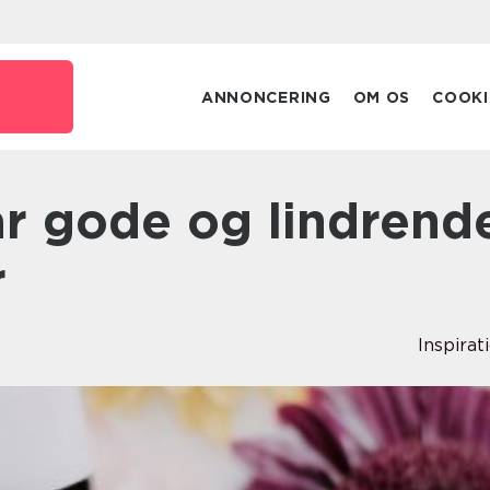
ANNONCERING
OM OS
COOKI
r
Inspirat