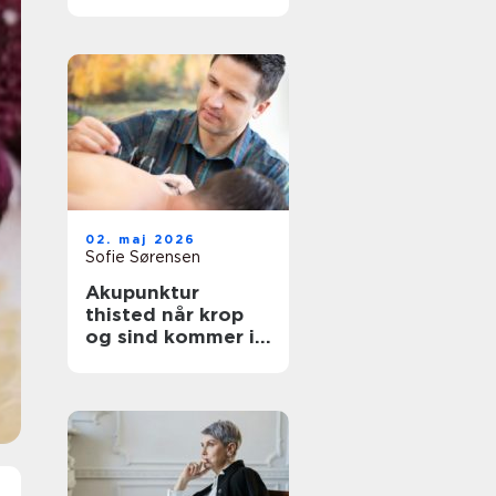
afslapning og
velvære
02. maj 2026
Sofie Sørensen
Akupunktur
thisted når krop
og sind kommer i
bedre balance