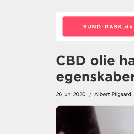
SUND-RASK.
dk
CBD olie har gode og lindrende
egenskabe
26 juni 2020
Albert Pilgaard