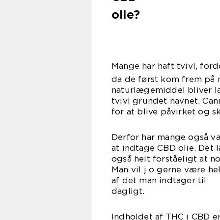
olie?
Mange har haft tvivl, f
da de først kom frem på ma
naturlægemiddel bliver la
tvivl grundet navnet. Ca
for at blive påvirket og s
Derfor har mange også vær
at indtage CBD olie. Det 
også helt forståeligt at 
Man vil j o gerne være hel
af det man indtager til
dag
Indholdet af THC i CBD er