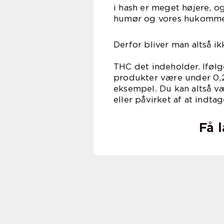
i hash er meget højere, o
humør og vores hukommel
Derfor bliver man altså ik
med det 
THC det indeholder. Iføl
produkter være under 0,2
eksempel. Du kan altså væ
eller påvirket af at indta
Få 