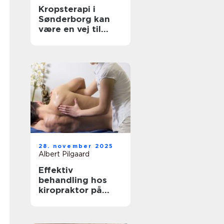
Kropsterapi i
Sønderborg kan
være en vej til
velvære og
balance
28. november 2025
Albert Pilgaard
Effektiv
behandling hos
kiropraktor på
Frederiksberg