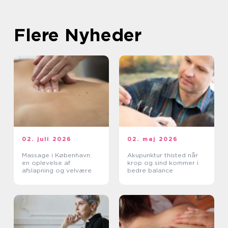
Flere Nyheder
02. juli 2026
02. maj 2026
Massage i København:
Akupunktur thisted når
en oplevelse af
krop og sind kommer i
afslapning og velvære
bedre balance