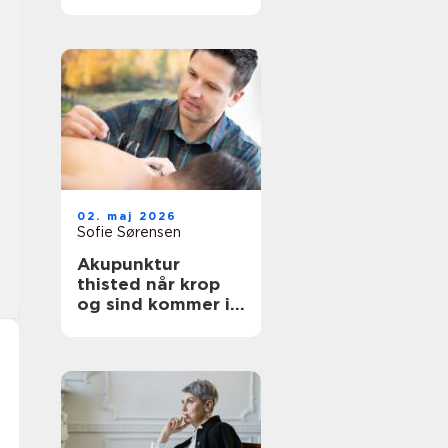
afslapning og
velvære
02. maj 2026
Sofie Sørensen
Akupunktur
thisted når krop
og sind kommer i
bedre balance