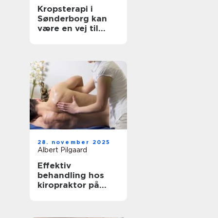
Kropsterapi i
Sønderborg kan
være en vej til
velvære og
balance
28. november 2025
Albert Pilgaard
Effektiv
behandling hos
kiropraktor på
Frederiksberg