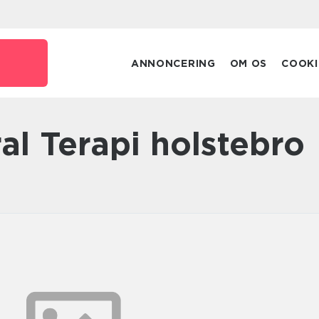
ANNONCERING
OM OS
COOKI
ral Terapi holstebro