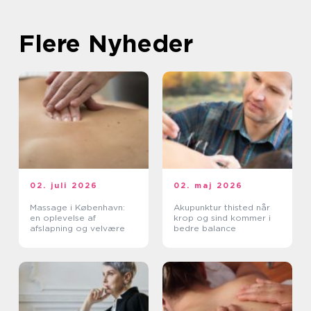
Flere Nyheder
02. juli 2026
02. maj 2026
Massage i København:
Akupunktur thisted når
en oplevelse af
krop og sind kommer i
afslapning og velvære
bedre balance