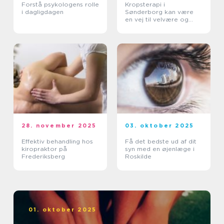
Forstå psykologens rolle
Kropsterapi i
i dagligdagen
Sønderborg kan være
en vej til velvære og
balance
28. november 2025
03. oktober 2025
Effektiv behandling hos
Få det bedste ud af dit
kiropraktor på
syn med en øjenlæge i
Frederiksberg
Roskilde
01. oktober 2025