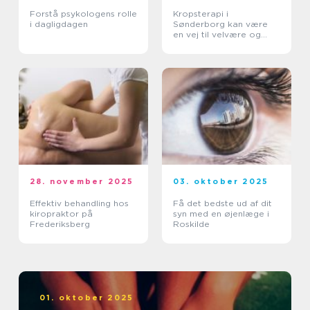
Forstå psykologens rolle
Kropsterapi i
i dagligdagen
Sønderborg kan være
en vej til velvære og
balance
28. november 2025
03. oktober 2025
Effektiv behandling hos
Få det bedste ud af dit
kiropraktor på
syn med en øjenlæge i
Frederiksberg
Roskilde
01. oktober 2025