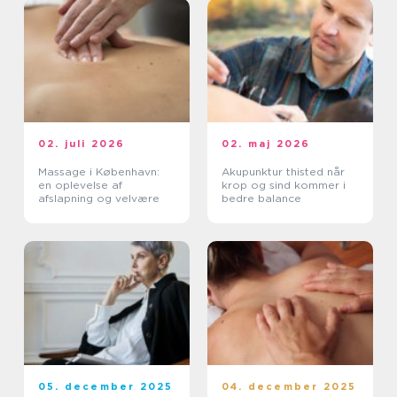
02. juli 2026
02. maj 2026
Massage i København:
Akupunktur thisted når
en oplevelse af
krop og sind kommer i
afslapning og velvære
bedre balance
05. december 2025
04. december 2025