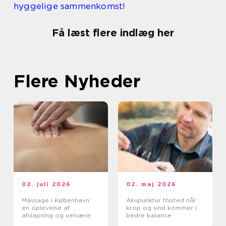
hyggelige sammenkomst!
Få læst flere indlæg her
Flere Nyheder
02. juli 2026
02. maj 2026
Massage i København:
Akupunktur thisted når
en oplevelse af
krop og sind kommer i
afslapning og velvære
bedre balance