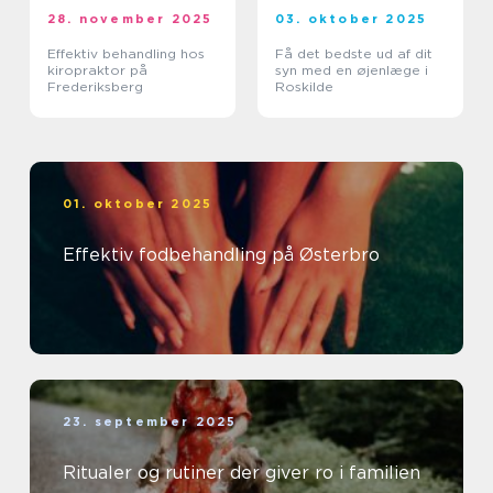
28. november 2025
03. oktober 2025
Effektiv behandling hos
Få det bedste ud af dit
kiropraktor på
syn med en øjenlæge i
Frederiksberg
Roskilde
01. oktober 2025
Effektiv fodbehandling på Østerbro
23. september 2025
Ritualer og rutiner der giver ro i familien