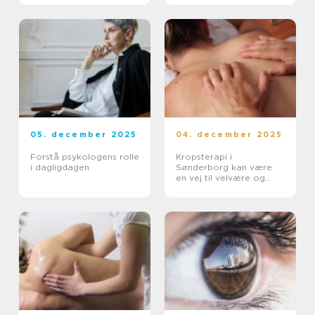
05. december 2025
04. december 2025
Forstå psykologens rolle
Kropsterapi i
i dagligdagen
Sønderborg kan være
en vej til velvære og
balance