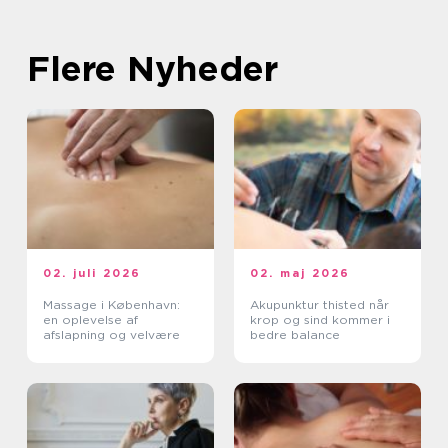
Flere Nyheder
02. juli 2026
02. maj 2026
Massage i København:
Akupunktur thisted når
en oplevelse af
krop og sind kommer i
afslapning og velvære
bedre balance