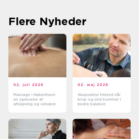
Flere Nyheder
02. juli 2026
02. maj 2026
Massage i København:
Akupunktur thisted når
en oplevelse af
krop og sind kommer i
afslapning og velvære
bedre balance