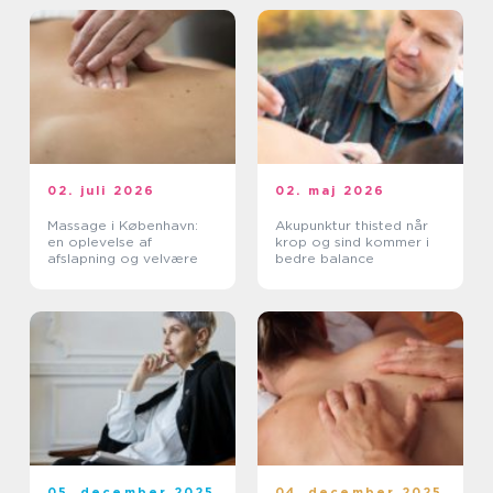
02. juli 2026
02. maj 2026
Massage i København:
Akupunktur thisted når
en oplevelse af
krop og sind kommer i
afslapning og velvære
bedre balance
05. december 2025
04. december 2025