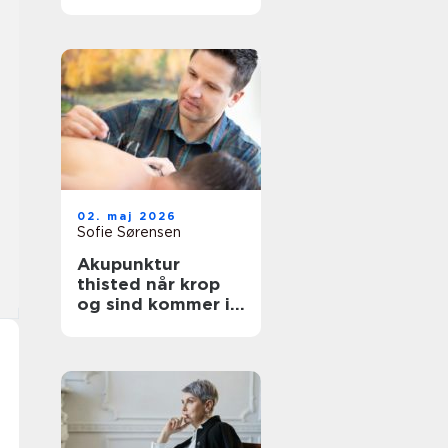
afslapning og
velvære
02. maj 2026
Sofie Sørensen
Akupunktur
thisted når krop
og sind kommer i
bedre balance