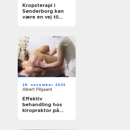
Kropsterapi i
Sønderborg kan
være en vej til
velvære og
balance
28. november 2025
Albert Pilgaard
Effektiv
behandling hos
kiropraktor på
Frederiksberg