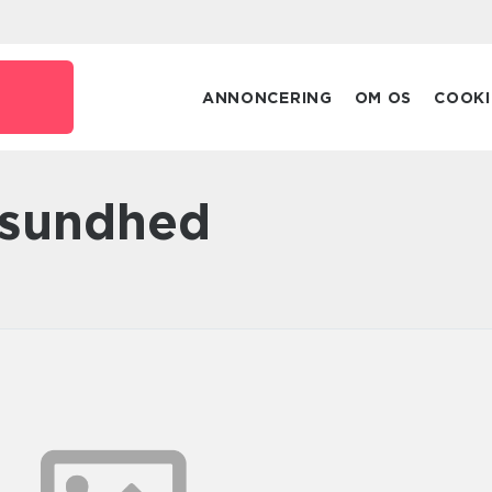
ANNONCERING
OM OS
COOKI
g sundhed