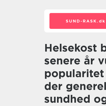
SUND-RASK.
dk
Helsekost butikker har i de
senere år v
popularitet
der generel
sundhed og