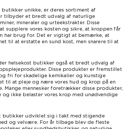
t butikker unikke, er deres sortiment af
r tilbyder et bredt udvalg af naturlige
miner, mineraler og urteekstrakter. Disse
 at supplere vores kosten og sikre, at kroppen får
n har brug for. Det er vigtigt at bemærke, at
et til at erstatte en sund kost, men snarere til at
der helsekost butikker også et bredt udvalg af
opsplejeprodukter. Disse produkter er fremstillet
 og fri for skadelige kemikalier og kunstige
net til at pleje og nære vores hud og krop på en
e. Mange mennesker foretrækker disse produkter,
 og ikke belaster vores krop med unødvendige
t butikker udviklet sig i takt med stigende
 og velvære. For år tilbage blev de fleste
apoteker eller sundhedsbutikker, og naturlige