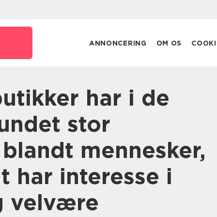
ANNONCERING
OM OS
COOKI
undet stor
 blandt mennesker,
t har interesse i
 velvære