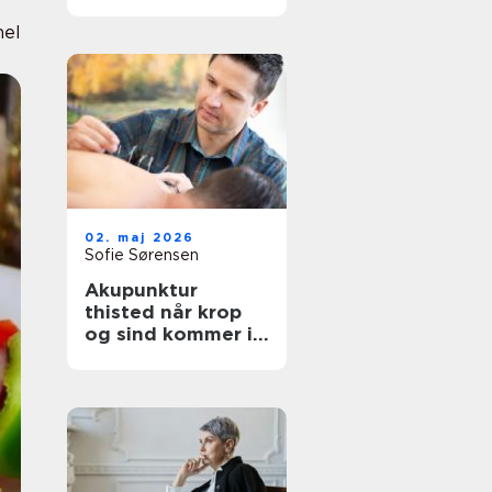
afslapning og
velvære
nel
02. maj 2026
Sofie Sørensen
Akupunktur
thisted når krop
og sind kommer i
bedre balance