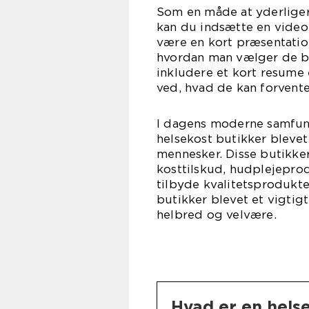
Som en måde at yderligere
kan du indsætte en video 
være en kort præsentation
hvordan man vælger de be
inkludere et kort resume
ved, hvad de kan forvente
I dagens moderne samfund
helsekost butikker bleve
mennesker. Disse butikker
kosttilskud, hudplejepro
tilbyde kvalitetsprodukter
butikker blevet et vigtig
helbred og velvære.
Hvad er en hels