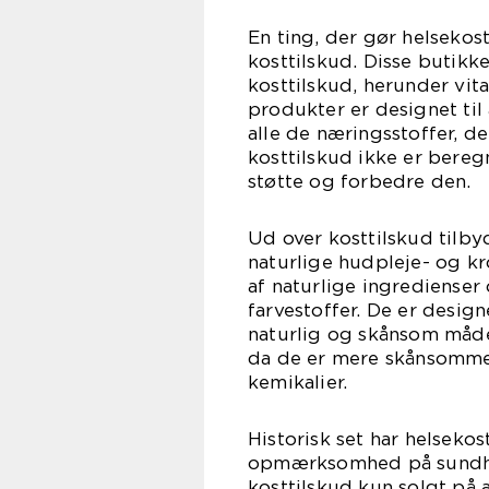
En ting, der gør helsekos
kosttilskud. Disse butikke
kosttilskud, herunder vita
produkter er designet til
alle de næringsstoffer, de
kosttilskud ikke er beregn
støtte og forbedre den.
Ud over kosttilskud tilby
naturlige hudpleje- og kr
af naturlige ingredienser
farvestoffer. De er desig
naturlig og skånsom måd
da de er mere skånsomme
kemikalier.
Historisk set har helsekos
opmærksomhed på sundhed
kosttilskud kun solgt på 