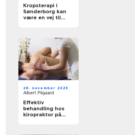
Kropsterapi i
Sønderborg kan
være en vej til
velvære og
balance
28. november 2025
Albert Pilgaard
Effektiv
behandling hos
kiropraktor på
Frederiksberg