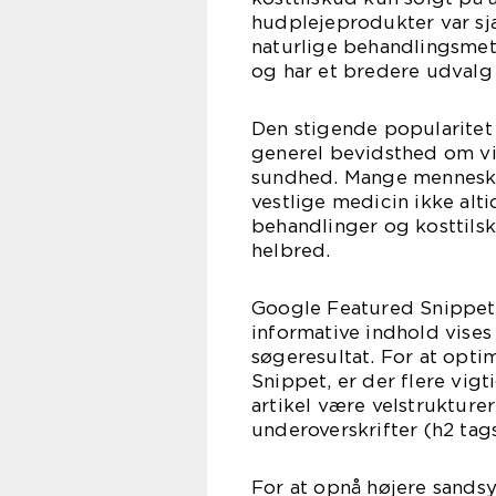
hudplejeprodukter var sj
naturlige behandlingsmet
og har et bredere udvalg 
Den stigende popularitet a
generel bevidsthed om vi
sundhed. Mange mennesker
vestlige medicin ikke alti
behandlinger og kosttilsku
helbred.
Google Featured Snippet 
informative indhold vises 
søgeresultat. For at opti
Snippet, er der flere vigt
artikel være velstrukture
underoverskrifter (h2 tag
For at opnå højere sandsy