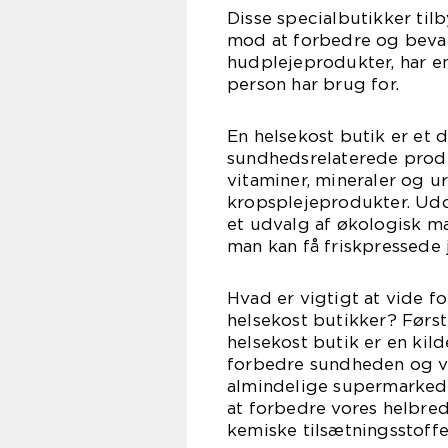
Disse specialbutikker til
mod at forbedre og bevare
hudplejeprodukter, har e
person har brug for.
En helsekost butik er et d
sundhedsrelaterede produk
vitaminer, mineraler og u
kropsplejeprodukter. Udo
et udvalg af økologisk ma
man kan få friskpressede 
Hvad er vigtigt at vide fo
helsekost butikker? Først
helsekost butik er en kild
forbedre sundheden og vel
almindelige supermarkede
at forbedre vores helbred 
kemiske tilsætningsstoffe