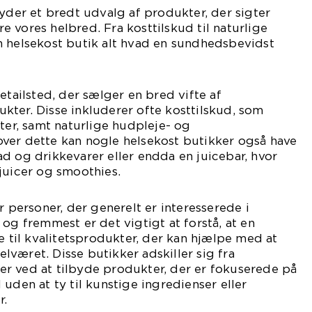
byder et bredt udvalg af produkter, der sigter
 vores helbred. Fra kosttilskud til naturlige
n helsekost butik alt hvad en sundhedsbevidst
etailsted, der sælger en bred vifte af
ter. Disse inkluderer ofte kosttilskud, som
rter, samt naturlige hudpleje- og
ver dette kan nogle helsekost butikker også have
d og drikkevarer eller endda en juicebar, hvor
juicer og smoothies.
r personer, der generelt er interesserede i
 og fremmest er det vigtigt at forstå, at en
e til kvalitetsprodukter, der kan hjælpe med at
været. Disse butikker adskiller sig fra
r ved at tilbyde produkter, der er fokuserede på
uden at ty til kunstige ingredienser eller
r.