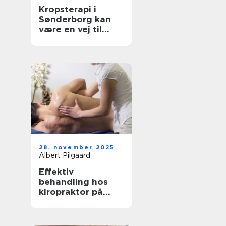
Kropsterapi i
Sønderborg kan
være en vej til
velvære og
balance
28. november 2025
Albert Pilgaard
Effektiv
behandling hos
kiropraktor på
Frederiksberg