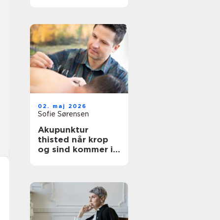
afslapning og
velvære
02. maj 2026
Sofie Sørensen
Akupunktur
thisted når krop
og sind kommer i
bedre balance