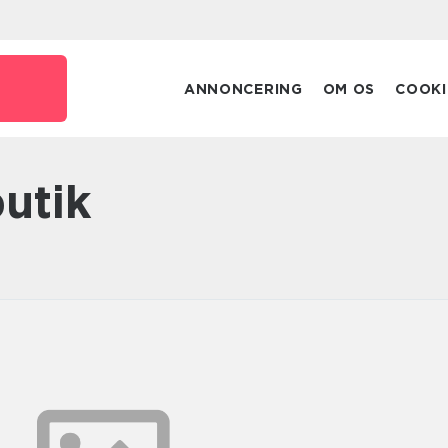
ANNONCERING
OM OS
COOKI
butik