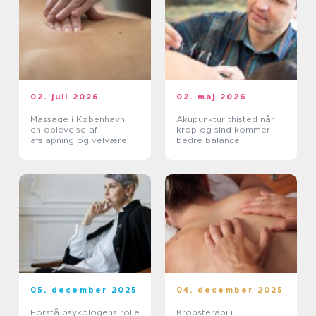
02. juli 2026
02. maj 2026
Massage i København:
Akupunktur thisted når
en oplevelse af
krop og sind kommer i
afslapning og velvære
bedre balance
05. december 2025
04. december 2025
Forstå psykologens rolle
Kropsterapi i