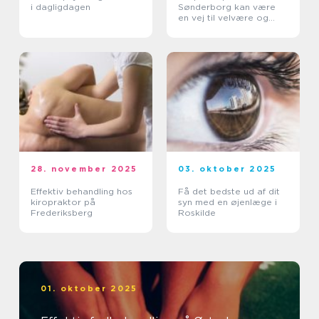
i dagligdagen
Sønderborg kan være
en vej til velvære og
balance
28. november 2025
03. oktober 2025
Effektiv behandling hos
Få det bedste ud af dit
kiropraktor på
syn med en øjenlæge i
Frederiksberg
Roskilde
01. oktober 2025