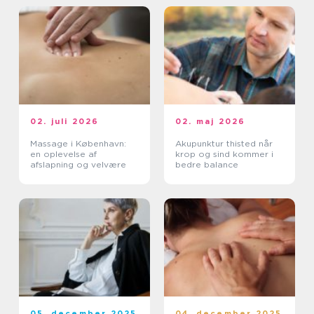
02. juli 2026
02. maj 2026
Massage i København:
Akupunktur thisted når
en oplevelse af
krop og sind kommer i
afslapning og velvære
bedre balance
05. december 2025
04. december 2025