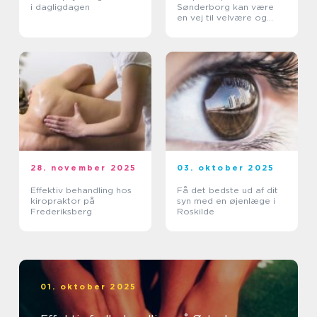
i dagligdagen
Sønderborg kan være
en vej til velvære og
balance
28. november 2025
03. oktober 2025
Effektiv behandling hos
Få det bedste ud af dit
kiropraktor på
syn med en øjenlæge i
Frederiksberg
Roskilde
01. oktober 2025