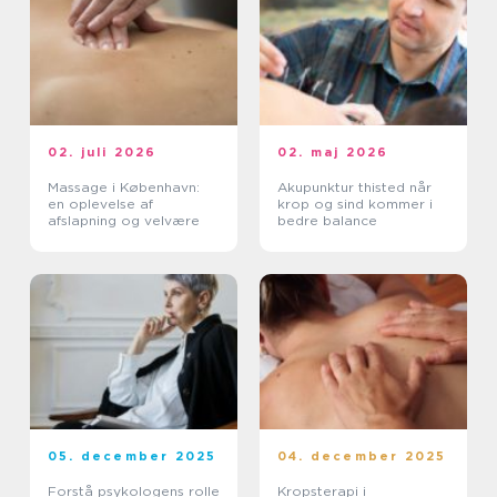
02. juli 2026
02. maj 2026
Massage i København:
Akupunktur thisted når
en oplevelse af
krop og sind kommer i
afslapning og velvære
bedre balance
05. december 2025
04. december 2025
Forstå psykologens rolle
Kropsterapi i