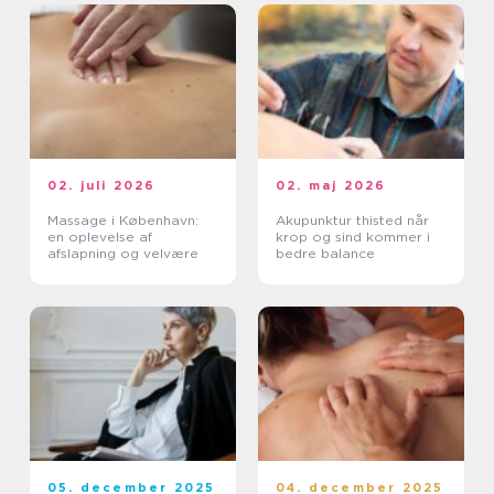
02. juli 2026
02. maj 2026
Massage i København:
Akupunktur thisted når
en oplevelse af
krop og sind kommer i
afslapning og velvære
bedre balance
05. december 2025
04. december 2025