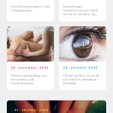
Forstå psykologens rolle
Kropsterapi i
i dagligdagen
Sønderborg kan være
en vej til velvære og
balance
28. november 2025
03. oktober 2025
Effektiv behandling hos
Få det bedste ud af dit
kiropraktor på
syn med en øjenlæge i
Frederiksberg
Roskilde
01. oktober 2025