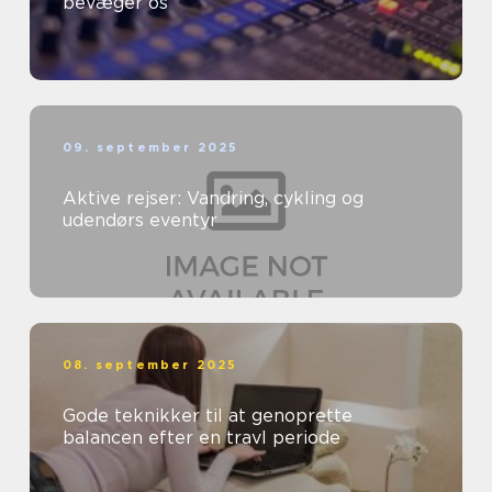
bevæger os
09. september 2025
Aktive rejser: Vandring, cykling og
udendørs eventyr
08. september 2025
Gode teknikker til at genoprette
balancen efter en travl periode