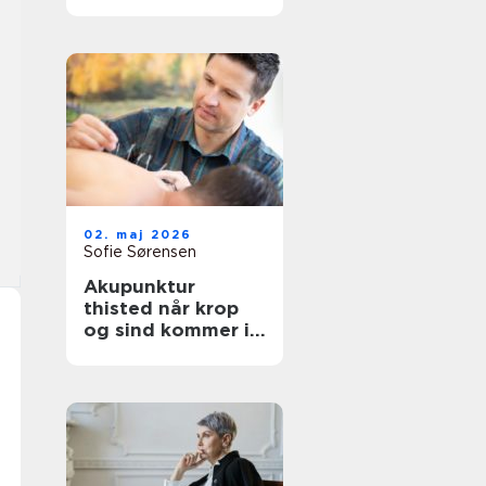
afslapning og
velvære
02. maj 2026
Sofie Sørensen
Akupunktur
thisted når krop
og sind kommer i
bedre balance