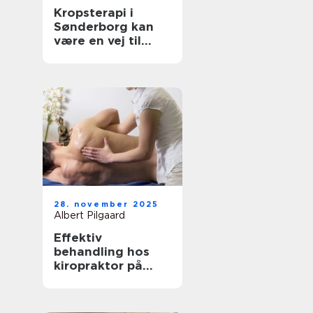
Kropsterapi i
Sønderborg kan
være en vej til
velvære og
balance
28. november 2025
Albert Pilgaard
Effektiv
behandling hos
kiropraktor på
Frederiksberg