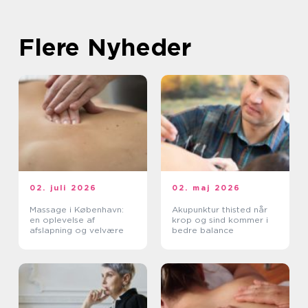
Flere Nyheder
02. juli 2026
02. maj 2026
Massage i København:
Akupunktur thisted når
en oplevelse af
krop og sind kommer i
afslapning og velvære
bedre balance