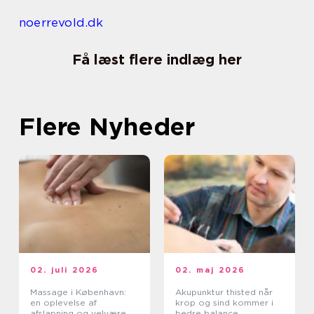
noerrevold.dk
Få læst flere indlæg her
Flere Nyheder
02. juli 2026
02. maj 2026
Massage i København:
Akupunktur thisted når
en oplevelse af
krop og sind kommer i
afslapning og velvære
bedre balance