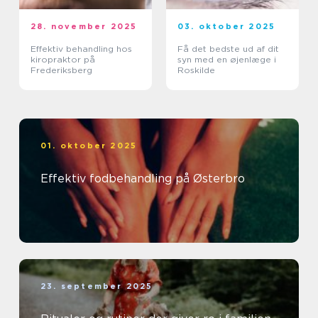
28. november 2025
03. oktober 2025
Effektiv behandling hos
Få det bedste ud af dit
kiropraktor på
syn med en øjenlæge i
Frederiksberg
Roskilde
01. oktober 2025
Effektiv fodbehandling på Østerbro
23. september 2025