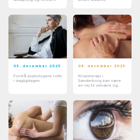
05. december 2025
04. december 2025
Forstå psykologens rolle
Kropsterapi i
i dagligdagen
Sønderborg kan være
en vej til velvære og
balance