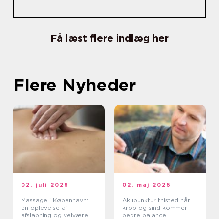
Få læst flere indlæg her
Flere Nyheder
02. juli 2026
02. maj 2026
Massage i København:
Akupunktur thisted når
en oplevelse af
krop og sind kommer i
afslapning og velvære
bedre balance