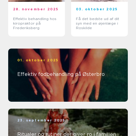
28. november 2025
03. oktober 2025
Effektiv behandling hos
Få det bedste ud af dit
kiropraktor på
syn med en øjenlæge i
Frederiksberg
Roskilde
01. oktober 2025
Effektiv fodbehandling på Østerbro
23. september 2025
Ritualer og rutiner der giver ro i familien