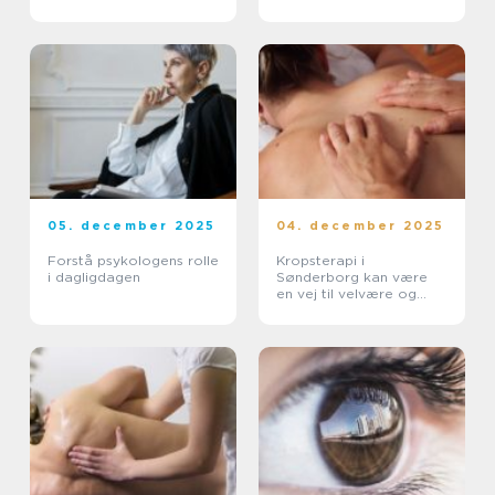
05. december 2025
04. december 2025
Forstå psykologens rolle
Kropsterapi i
i dagligdagen
Sønderborg kan være
en vej til velvære og
balance