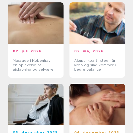
02. juli 2026
02. maj 2026
Massage i København:
Akupunktur thisted når
en oplevelse af
krop og sind kommer i
afslapning og velvære
bedre balance
05. december 2025
04. december 2025