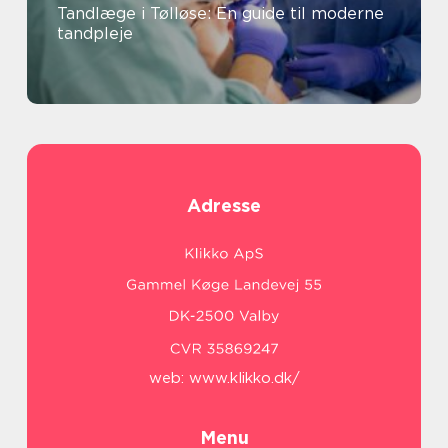
Tandlæge i Tølløse: En guide til moderne
tandpleje
Adresse
web:
www.klikko.dk/
Menu