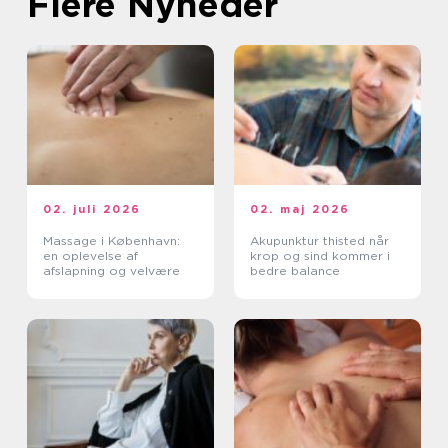
Flere Nyheder
02. juli 2026
02. maj 2026
Massage i København:
Akupunktur thisted når
en oplevelse af
krop og sind kommer i
afslapning og velvære
bedre balance