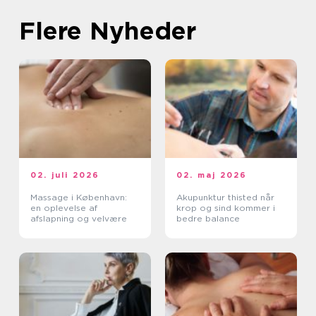
Flere Nyheder
02. juli 2026
02. maj 2026
Massage i København:
Akupunktur thisted når
en oplevelse af
krop og sind kommer i
afslapning og velvære
bedre balance