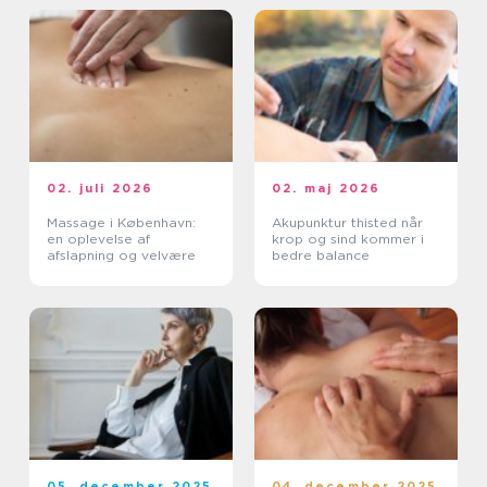
02. juli 2026
02. maj 2026
Massage i København:
Akupunktur thisted når
en oplevelse af
krop og sind kommer i
afslapning og velvære
bedre balance
05. december 2025
04. december 2025