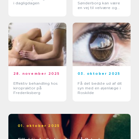
i dagligdagen
Sønderborg kan være
en vej til velvære og
balance
28. november 2025
03. oktober 2025
Effektiv behandling hos
Få det bedste ud af dit
kiropraktor på
syn med en øjenlæge i
Frederiksberg
Roskilde
01. oktober 2025