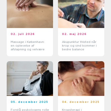
02. juli 2026
02. maj 2026
Massage i København:
Akupunktur thisted når
en oplevelse af
krop og sind kommer i
afslapning og velvære
bedre balance
05. december 2025
04. december 2025
Forstå psykologens rolle
Kropsterapi i