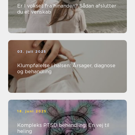
Er I vokset fra hinanden? Sådan afslutter
du et venskab
03. juli 2025
Klumpfølelse i halsen: Årsager, diagnose
og behandling
18. juni 2025
Kompleks PTSD behandling: En vej til
heling