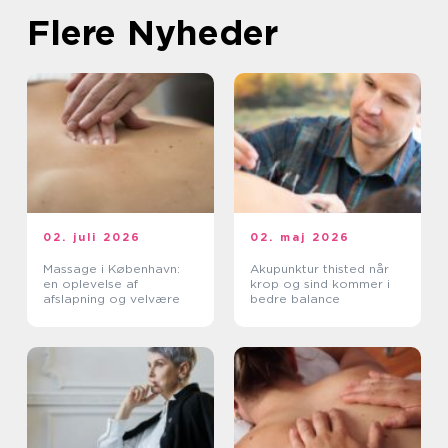
Flere Nyheder
02. juli 2026
02. maj 2026
Massage i København:
Akupunktur thisted når
en oplevelse af
krop og sind kommer i
afslapning og velvære
bedre balance