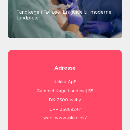
Tandlæge i Tølløse: En guide til moderne
tandpleje
Adresse
web:
www.klikko.dk/