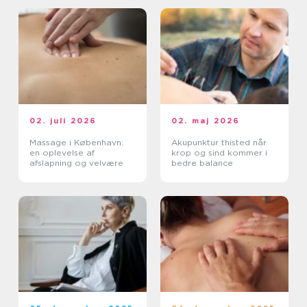
02. juli 2026
02. maj 2026
Massage i København:
Akupunktur thisted når
en oplevelse af
krop og sind kommer i
afslapning og velvære
bedre balance