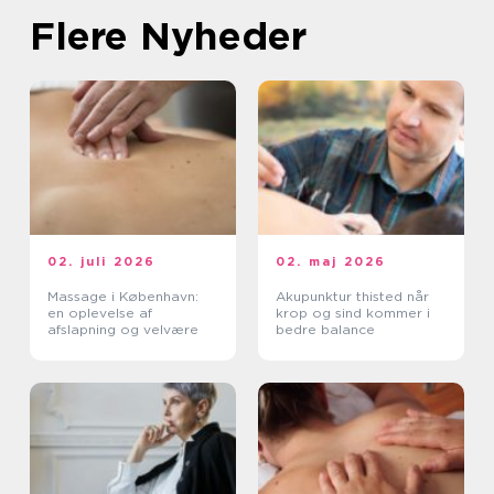
Flere Nyheder
02. juli 2026
02. maj 2026
Massage i København:
Akupunktur thisted når
en oplevelse af
krop og sind kommer i
afslapning og velvære
bedre balance