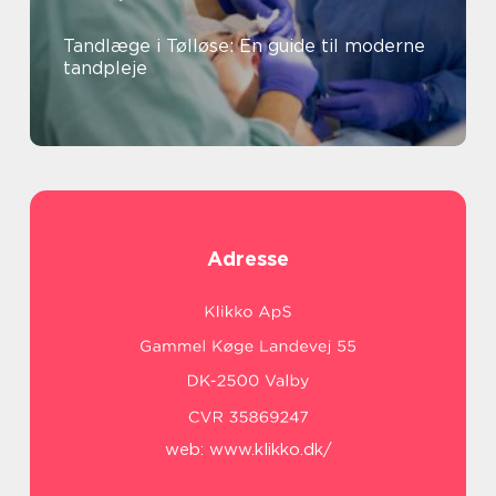
Tandlæge i Tølløse: En guide til moderne
tandpleje
Adresse
web:
www.klikko.dk/