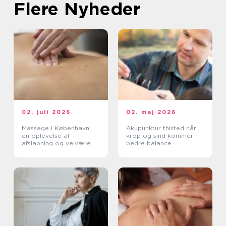
Flere Nyheder
02. juli 2026
02. maj 2026
Massage i København:
Akupunktur thisted når
en oplevelse af
krop og sind kommer i
afslapning og velvære
bedre balance