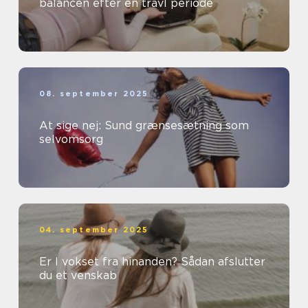
balancen efter en travl periode
08. september 2025
At sige nej: Sund grænsesætning som
selvomsorg
04. september 2025
Er I vokset fra hinanden? Sådan afslutter
du et venskab