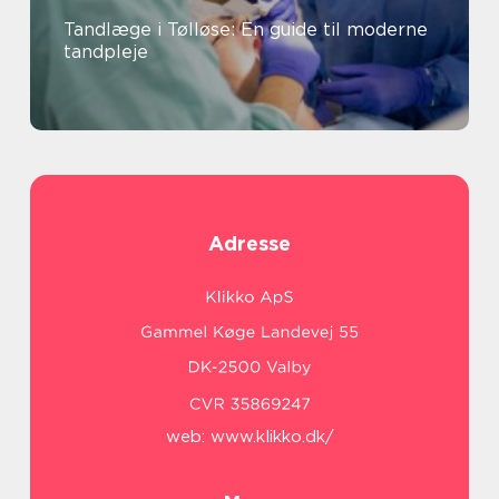
Tandlæge i Tølløse: En guide til moderne
tandpleje
Adresse
web:
www.klikko.dk/