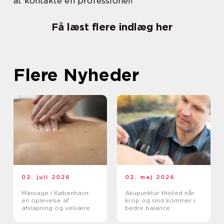
at kontakte en professionel!
Få læst flere indlæg her
Flere Nyheder
02. juli 2026
02. maj 2026
Massage i København:
Akupunktur thisted når
en oplevelse af
krop og sind kommer i
afslapning og velvære
bedre balance