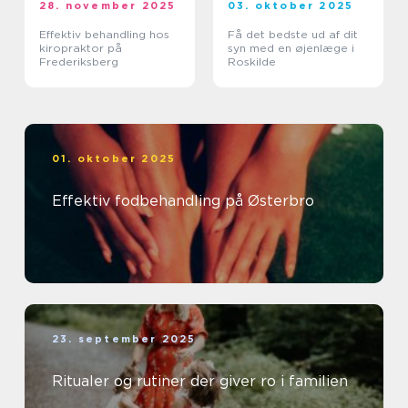
28. november 2025
03. oktober 2025
Effektiv behandling hos
Få det bedste ud af dit
kiropraktor på
syn med en øjenlæge i
Frederiksberg
Roskilde
01. oktober 2025
Effektiv fodbehandling på Østerbro
23. september 2025
Ritualer og rutiner der giver ro i familien