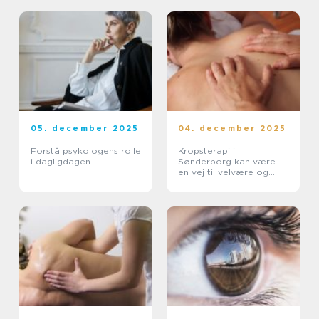
05. december 2025
04. december 2025
Forstå psykologens rolle
Kropsterapi i
i dagligdagen
Sønderborg kan være
en vej til velvære og
balance