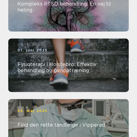
Kompleks PTSD behandling: En vej til
heling
01. juni 2025
Fysioterapi i Holstebro: Effektiv
behandling og genoptræning
05. maj 2025
Find den rette tandlæge i Vipperød