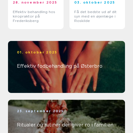
28. november 2025
03. oktober 2025
Effektiv behandling hos
Få det bedste ud af dit
kiropraktor på
syn med en øjenlæge i
Frederiksberg
Roskilde
01. oktober 2025
Effektiv fodbehandling på Østerbro
23. september 2025
Ritualer og rutiner der giver ro i familien