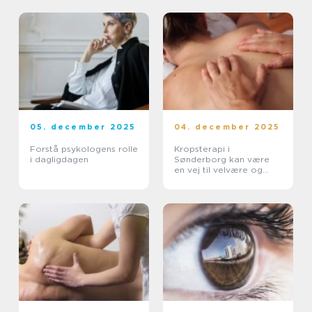
05. december 2025
04. december 2025
Forstå psykologens rolle
Kropsterapi i
i dagligdagen
Sønderborg kan være
en vej til velvære og
balance