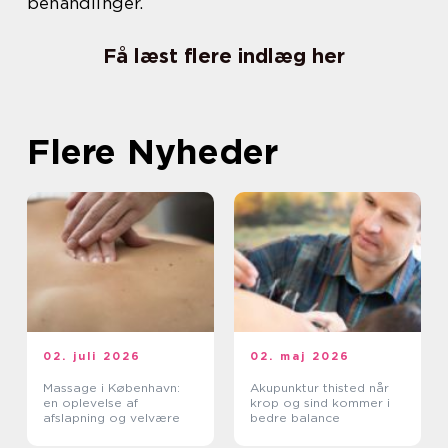
behandlinger.
Få læst flere indlæg her
Flere Nyheder
02. juli 2026
02. maj 2026
Massage i København:
Akupunktur thisted når
en oplevelse af
krop og sind kommer i
afslapning og velvære
bedre balance