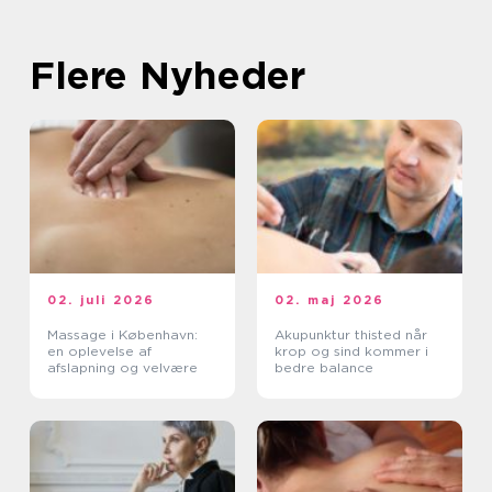
Flere Nyheder
02. juli 2026
02. maj 2026
Massage i København:
Akupunktur thisted når
en oplevelse af
krop og sind kommer i
afslapning og velvære
bedre balance