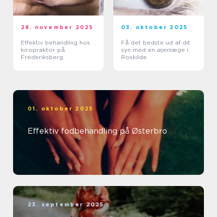
28. november 2025
03. oktober 2025
Effektiv behandling hos
Få det bedste ud af dit
kiropraktor på
syn med en øjenlæge i
Frederiksberg
Roskilde
01. oktober 2025
Effektiv fodbehandling på Østerbro
23. september 2025