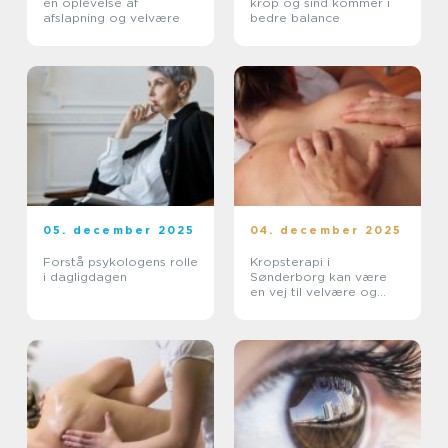
en oplevelse af
krop og sind kommer i
afslapning og velvære
bedre balance
05. december 2025
04. december 2025
Forstå psykologens rolle
Kropsterapi i
i dagligdagen
Sønderborg kan være
en vej til velvære og
balance