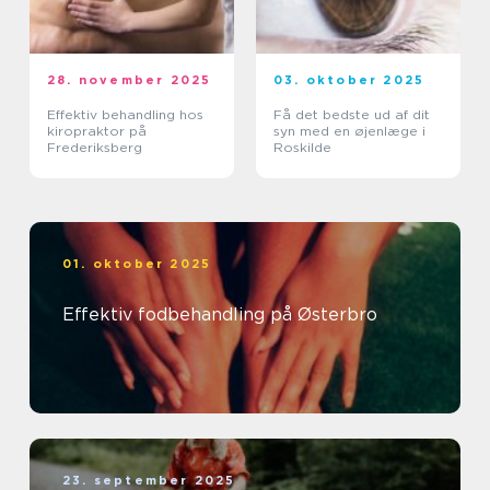
28. november 2025
03. oktober 2025
Effektiv behandling hos
Få det bedste ud af dit
kiropraktor på
syn med en øjenlæge i
Frederiksberg
Roskilde
01. oktober 2025
Effektiv fodbehandling på Østerbro
23. september 2025