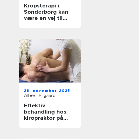
Kropsterapi i
Sønderborg kan
være en vej til
velvære og
balance
28. november 2025
Albert Pilgaard
Effektiv
behandling hos
kiropraktor på
Frederiksberg