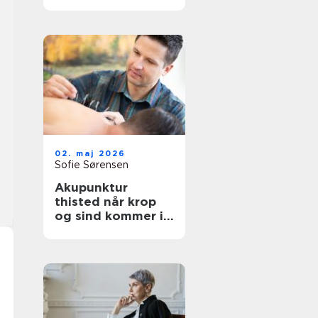
afslapning og
velvære
02. maj 2026
Sofie Sørensen
Akupunktur
thisted når krop
og sind kommer i
bedre balance