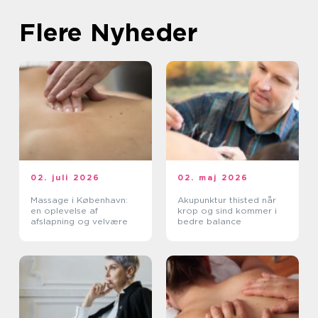
Flere Nyheder
02. juli 2026
02. maj 2026
Massage i København:
Akupunktur thisted når
en oplevelse af
krop og sind kommer i
afslapning og velvære
bedre balance