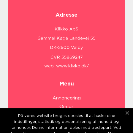
Adresse
web:
www.klikko.dk/
Menu
Annoncering
Om os
Cookies
På vores website bruges cookies til at huske dine
indstillinger, statistik og personalisering af indhold og
Kontakt os
annoncer. Denne information deles med tredjepart. Ved
Sitemap