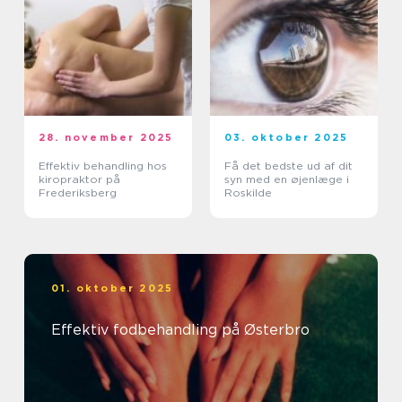
28. november 2025
03. oktober 2025
Effektiv behandling hos
Få det bedste ud af dit
kiropraktor på
syn med en øjenlæge i
Frederiksberg
Roskilde
01. oktober 2025
Effektiv fodbehandling på Østerbro