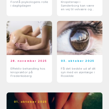
Forstå psykologens rolle
Kropsterapi i
i dagligdagen
Sønderborg kan være
en vej til velvære og
balance
28. november 2025
03. oktober 2025
Effektiv behandling hos
Få det bedste ud af dit
kiropraktor på
syn med en øjenlæge i
Frederiksberg
Roskilde
01. oktober 2025