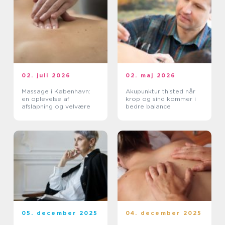
02. juli 2026
02. maj 2026
Massage i København:
Akupunktur thisted når
en oplevelse af
krop og sind kommer i
afslapning og velvære
bedre balance
05. december 2025
04. december 2025