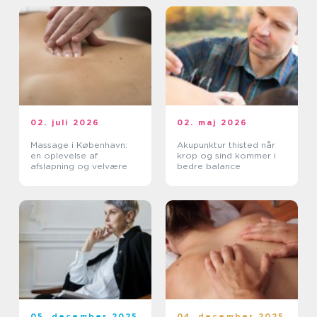
02. juli 2026
02. maj 2026
Massage i København:
Akupunktur thisted når
en oplevelse af
krop og sind kommer i
afslapning og velvære
bedre balance
05. december 2025
04. december 2025