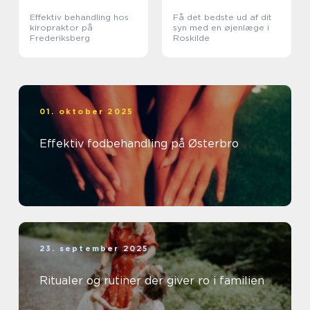
Effektiv behandling hos
Få det bedste ud af dit
kiropraktor på
syn med en øjenlæge i
Frederiksberg
Roskilde
01. oktober 2025
Effektiv fodbehandling på Østerbro
23. september 2025
Ritualer og rutiner der giver ro i familien