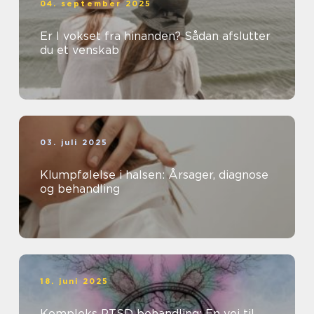
04. september 2025
Er I vokset fra hinanden? Sådan afslutter
du et venskab
03. juli 2025
Klumpfølelse i halsen: Årsager, diagnose
og behandling
18. juni 2025
Kompleks PTSD behandling: En vej til