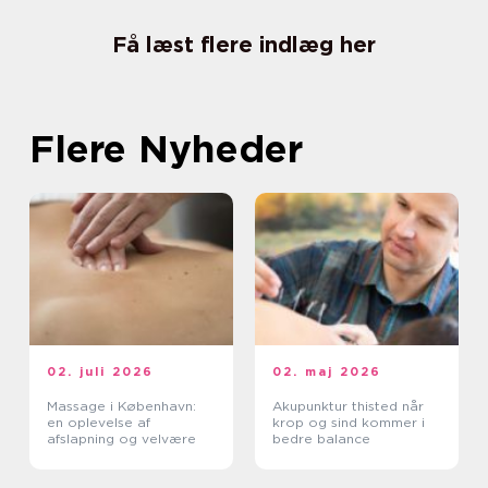
Få læst flere indlæg her
Flere Nyheder
02. juli 2026
02. maj 2026
Massage i København:
Akupunktur thisted når
en oplevelse af
krop og sind kommer i
afslapning og velvære
bedre balance