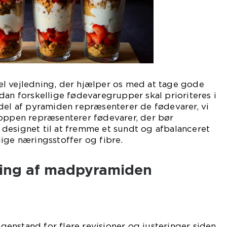
l vejledning, der hjælper os med at tage gode
dan forskellige fødevaregrupper skal prioriteres i
del af pyramiden repræsenterer de fødevarer, vi
toppen repræsenterer fødevarer, der bør
designet til at fremme et sundt og afbalanceret
ige næringsstoffer og fibre.
kling af madpyramiden
enstand for flere revisioner og justeringer siden