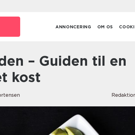
ANNONCERING
OM OS
COOKI
t kost
rtensen
Redaktio