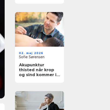
afslapning og
velvære
02. maj 2026
Sofie Sørensen
Akupunktur
thisted når krop
og sind kommer i
bedre balance