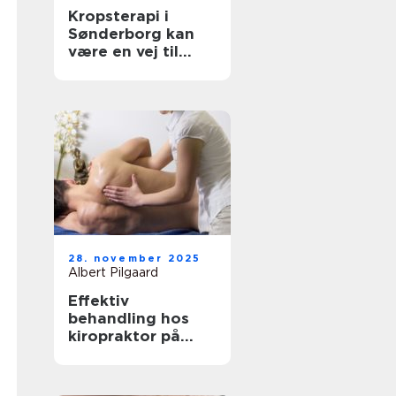
Kropsterapi i
Sønderborg kan
være en vej til
velvære og
balance
28. november 2025
Albert Pilgaard
Effektiv
behandling hos
kiropraktor på
Frederiksberg