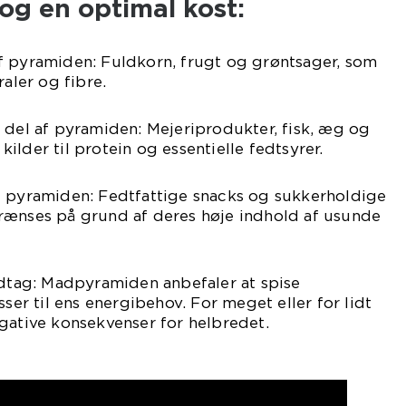
g en optimal kost:
f pyramiden: Fuldkorn, frugt og grøntsager, som
raler og fibre.
 del af pyramiden: Mejeriprodukter, fisk, æg og
lder til protein og essentielle fedtsyrer.
f pyramiden: Fedtfattige snacks og sukkerholdige
rænses på grund af deres høje indhold af usunde
ndtag: Madpyramiden anbefaler at spise
sser til ens energibehov. For meget eller for lidt
gative konsekvenser for helbredet.