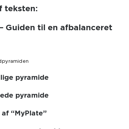
f teksten:
 Guiden til en afbalanceret
adpyramiden
lige pyramide
rede pyramide
n af “MyPlate”