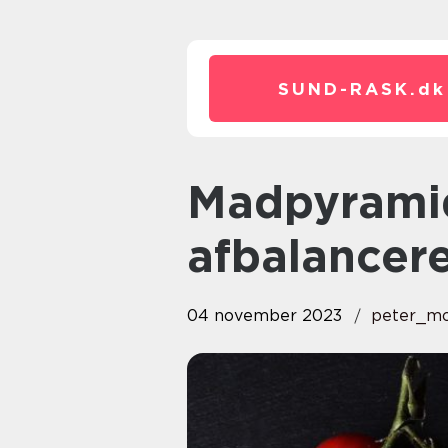
SUND-RASK.
dk
Madpyramiden – Guiden til en
afbalancere
04 november 2023
peter_mo