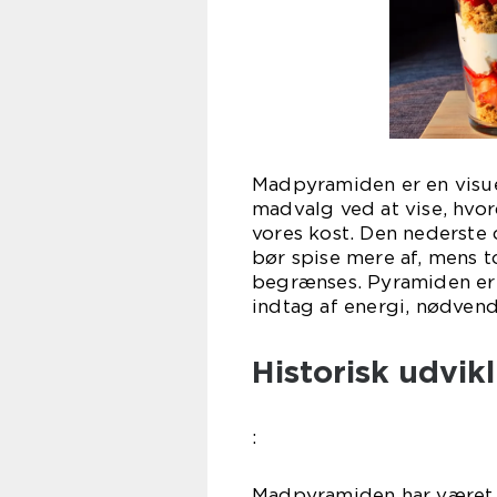
Madpyramiden er en visue
madvalg ved at vise, hvor
vores kost. Den nederste 
bør spise mere af, mens 
begrænses. Pyramiden er 
indtag af energi, nødvend
Historisk udvi
:
Madpyramiden har været g