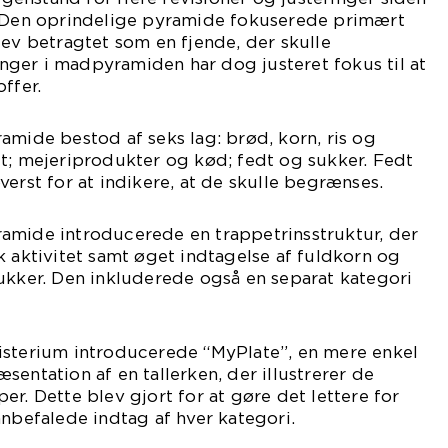
. Den oprindelige pyramide fokuserede primært
lev betragtet som en fjende, der skulle
ger i madpyramiden har dog justeret fokus til at
ffer.
amide bestod af seks lag: brød, korn, ris og
t; mejeriprodukter og kød; fedt og sukker. Fedt
verst for at indikere, at de skulle begrænses.
amide introducerede en trappetrinsstruktur, der
k aktivitet samt øget indtagelse af fuldkorn og
ukker. Den inkluderede også en separat kategori
isterium introducerede “MyPlate”, en mere enkel
sentation af en tallerken, der illustrerer de
er. Dette blev gjort for at gøre det lettere for
anbefalede indtag af hver kategori.