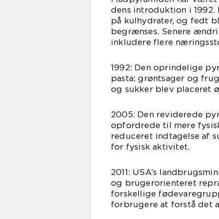
dens introduktion i 1992
på kulhydrater, og fedt b
begrænses. Senere ændrin
inkludere flere næringssto
1992: Den oprindelige pyr
pasta; grøntsager og frug
og sukker blev placeret ø
2005: Den reviderede pyr
opfordrede til mere fysis
reduceret indtagelse af s
for fysisk aktivitet.
2011: USA’s landbrugsmin
og brugerorienteret repræ
forskellige fødevaregrupp
forbrugere at forstå det 